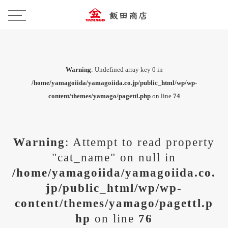
Warning
: Undefined array key 0 in
/home/yamagoiida/yamagoiida.co.jp/public_html/wp/wp-
content/themes/yamago/pagettl.php
on line
74
Warning
: Attempt to read property
"cat_name" on null in
/home/yamagoiida/yamagoiida.co.
jp/public_html/wp/wp-
content/themes/yamago/pagettl.p
hp
on line
76