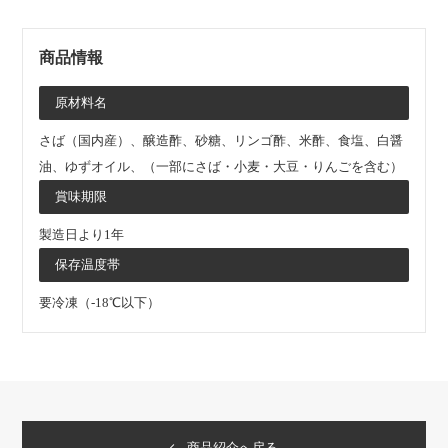
商品情報
原材料名
さば（国内産）、醸造酢、砂糖、リンゴ酢、米酢、食塩、白醤
油、ゆずオイル、（一部にさば・小麦・大豆・りんごを含む）
賞味期限
製造日より1年
保存温度帯
要冷凍（-18℃以下）